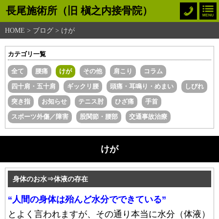
長尾施術所（旧 槇之内接骨院）
HOME
>
ブログ
> けが
カテゴリ一覧
全て
腰痛
けが
その他
肩こり
コラム
四十肩・五十肩
ギックリ腰
頭痛・耳鳴り・めまい
しびれ
突き指
お知らせ
テニス肘
ひざ痛
手首
スポーツ外傷／障害
股関節・腰部
交通事故治療
けが
身体のお水⇒体液の存在
“人間の身体は殆んど水分でできている”
とよく言われますが、その通り本当に水分（体液）