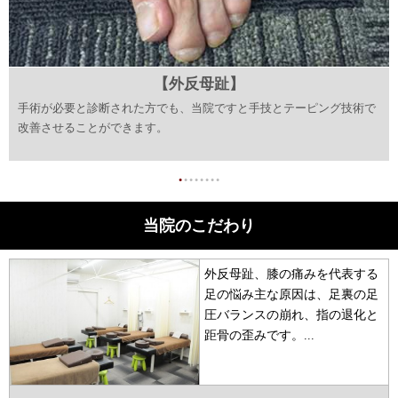
【外反母趾】
手術が必要と診断された方でも、当院ですと手技とテーピング技術で
改善させることができます。
●
●
●
●
●
●
●
●
当院のこだわり
外反母趾、膝の痛みを代表する
足の悩み主な原因は、足裏の足
圧バランスの崩れ、指の退化と
距骨の歪みです。...