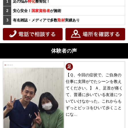
1
足の悩み
特化
整骨院！
2
安心安全！
国家資格者
が施術
3
有名雑誌・メディアで多数
取材
実績あり
体験者の声
●
●
●
●
●
足
【Ｑ、今回の症状で、ご自身の
仕事に支障がでたシーンを教え
てください。】 Ａ、足首が痛く
て、普通に歩いている友達につ
いていけなかった。これからも
ずっとビッコをひいて歩くこと
にな...