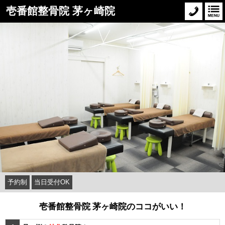
壱番館整骨院 茅ヶ崎院
予約制
当日受付OK
壱番館整骨院 茅ヶ崎院のココがいい！